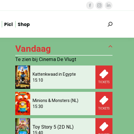
Facebook
Instagram
Linkedin
page
page
page
Picl
Shop
opens
opens
opens
Zoeken:
in
in
in
new
new
new
Vandaag
window
window
window
Te zien bij Cinema De Vlugt
Kattenkwaad in Egypte
15:10
TICKETS
Minions & Monsters (NL)
15:30
TICKETS
Toy Story 5 (2D NL)
15:40