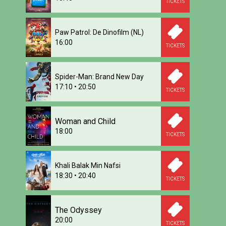
TICKETS
Paw Patrol: De Dinofilm (NL)
16:00
TICKETS
Spider-Man: Brand New Day
17:10
•
20:50
TICKETS
Woman and Child
18:00
TICKETS
Khali Balak Min Nafsi
18:30
•
20:40
TICKETS
The Odyssey
20:00
TICKETS