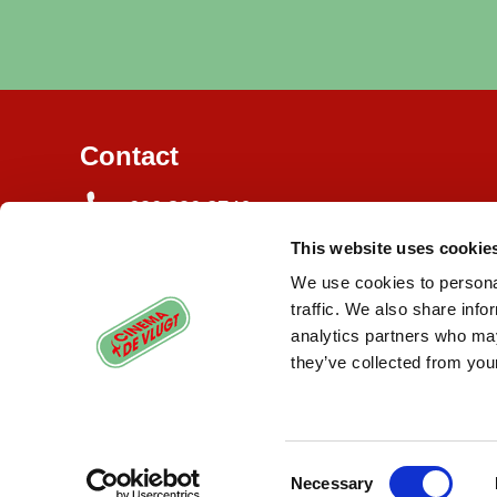
Contact
020 820 3746
This website uses cookie
Burgemeester de Vlugtlaan 125
1063 BJ Amsterdam
We use cookies to personal
traffic. We also share info
info@cinemadevlugt.nl
analytics partners who may
they’ve collected from your
Consent
Necessary
Selection