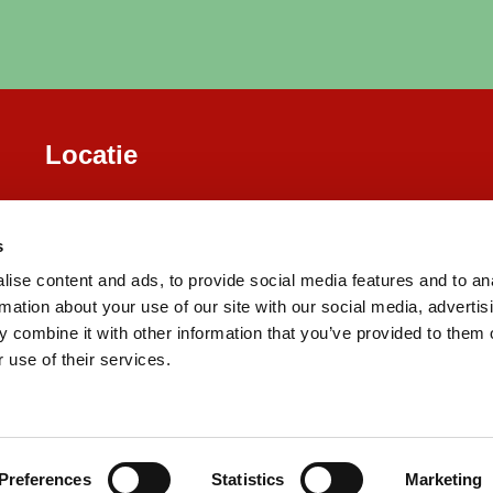
Locatie
s
ise content and ads, to provide social media features and to an
rmation about your use of our site with our social media, advertis
 combine it with other information that you’ve provided to them o
 use of their services.
Preferences
Statistics
Marketing