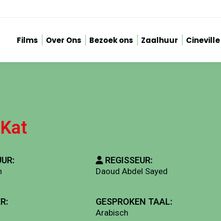
Films
Over Ons
Bezoek ons
Zaalhuur
Cineville
tKat
UR:
REGISSEUR:
n
Daoud Abdel Sayed
R:
GESPROKEN TAAL:
Arabisch