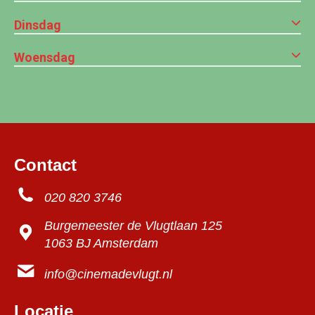
Dinsdag
Woensdag
Contact
020 820 3746
Burgemeester de Vlugtlaan 125
1063 BJ Amsterdam
info@cinemadevlugt.nl
Locatie