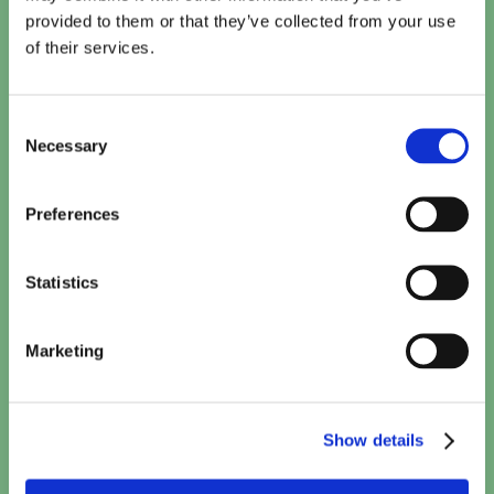
Te zien bij Cinema De Vlugt
provided to them or that they’ve collected from your use
of their services.
Toy Story 5 (2D NL)
15:20
TICKETS
Consent
Necessary
Selection
Paw Patrol: De Dinofilm (NL)
15:30
TICKETS
Preferences
Minions & Monsters (NL)
16:00
Statistics
TICKETS
Marketing
Kattenkwaad in Egypte
16:10
TICKETS
Show details
Calle Malaga
17:40
TICKETS