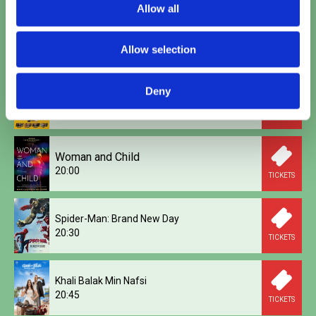
Allow all
Saqr W Kanaria
18:00
Allow selection
TICKETS
Deny
Polis
19:00
TICKETS
Woman and Child
20:00
TICKETS
Spider-Man: Brand New Day
20:30
TICKETS
Khali Balak Min Nafsi
20:45
TICKETS