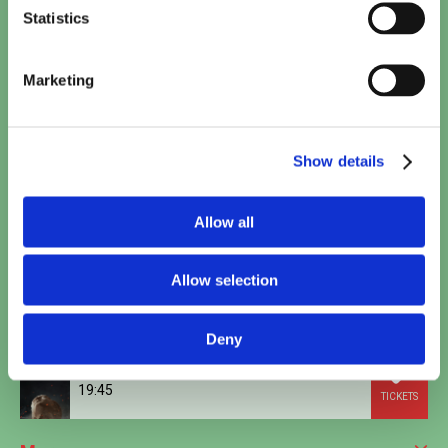
Statistics
Khali Balak Min Nafsi
16:00
•
20:00
TICKETS
Marketing
Eagles of the Republic
17:10
TICKETS
Show details
Spider-Man: Brand New Day
17:20
•
20:15
Allow all
TICKETS
Allow selection
Polis
18:15
TICKETS
Deny
The Odyssey
19:45
TICKETS