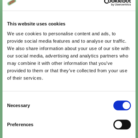
This website uses cookies
Vandaag
We use cookies to personalise content and ads, to
provide social media features and to analyse our traffic.
Te zien bij Cinema De Vlugt
We also share information about your use of our site with
our social media, advertising and analytics partners who
Minions & Monsters (NL)
may combine it with other information that you’ve
15:10
provided to them or that they’ve collected from your use
TICKETS
of their services.
Paw Patrol: De Dinofilm (NL)
15:15
TICKETS
Consent
Necessary
Selection
Toy Story 5 (2D NL)
15:50
Preferences
TICKETS