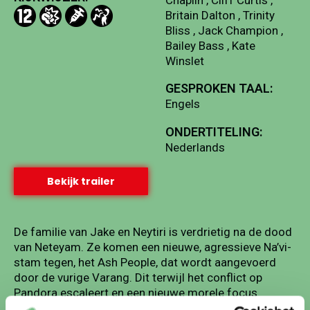
Britain Dalton , Trinity
Bliss , Jack Champion ,
Bailey Bass , Kate
Winslet
GESPROKEN TAAL:
Engels
ONDERTITELING:
Nederlands
Bekijk trailer
De familie van Jake en Neytiri is verdrietig na de dood
van Neteyam. Ze komen een nieuwe, agressieve Na’vi-
stam tegen, het Ash People, dat wordt aangevoerd
door de vurige Varang. Dit terwijl het conflict op
Pandora escaleert en een nieuwe morele focus
ontstaat.