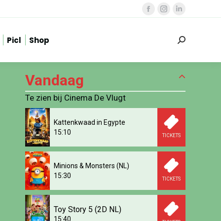
Facebook
Instagram
Linkedin
page
page
page
Picl
Shop
opens
opens
opens
Zoeken:
in
in
in
new
new
new
Vandaag
window
window
window
Te zien bij Cinema De Vlugt
Kattenkwaad in Egypte
15:10
TICKETS
Minions & Monsters (NL)
15:30
TICKETS
Toy Story 5 (2D NL)
15:40