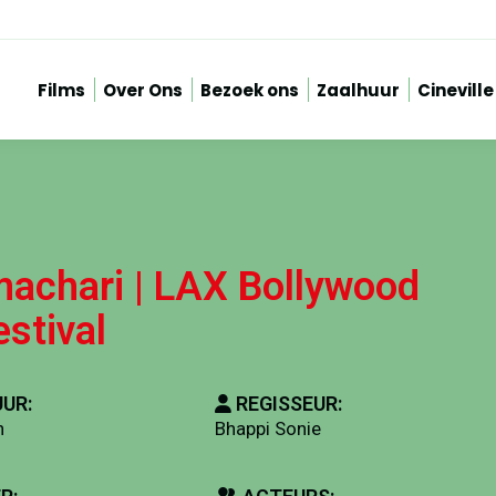
Films
Over Ons
Bezoek ons
Zaalhuur
Cineville
achari | LAX Bollywood
estival
UR:
REGISSEUR:
n
Bhappi Sonie