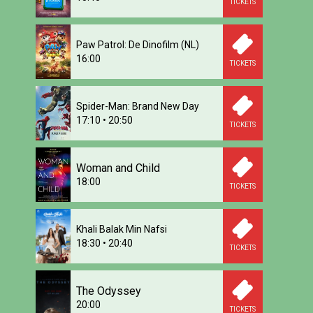
TICKETS
Paw Patrol: De Dinofilm (NL)
16:00
TICKETS
Spider-Man: Brand New Day
17:10
•
20:50
TICKETS
Woman and Child
18:00
TICKETS
Khali Balak Min Nafsi
18:30
•
20:40
TICKETS
The Odyssey
20:00
TICKETS