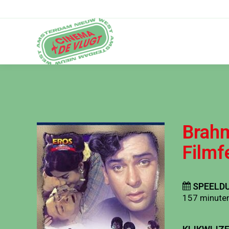
Brahm
Filmf
SPEELDU
157 minute