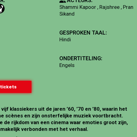
R:
ACTEURS:
Shammi Kapoor , Rajshree , Pran
Sikand
GESPROKEN TAAL:
Hindi
ONDERTITELING:
Engels
tickets
jf klassiekers uit de jaren ’60, ’70 en ’80, waarin het
he scènes en zijn onsterfelijke muziek voortbracht.
we de rijkdom van een cinema waar emoties groot zijn,
smakelijk verbonden met het verhaal.