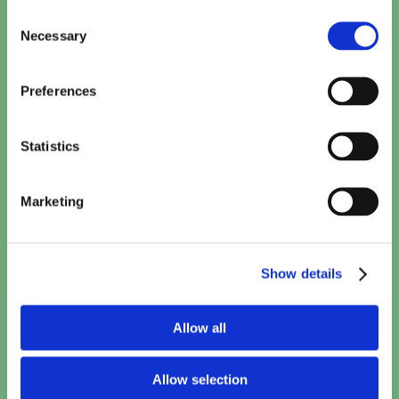
Consent
Necessary
Selection
Kattenkwaad in Egypte
15:10
TICKETS
Preferences
Minions & Monsters (NL)
15:30
Statistics
TICKETS
Toy Story 5 (2D NL)
Marketing
15:40
TICKETS
Show details
Paw Patrol: De Dinofilm (NL)
16:00
TICKETS
Allow all
Spider-Man: Brand New Day
17:10
•
20:50
Allow selection
TICKETS