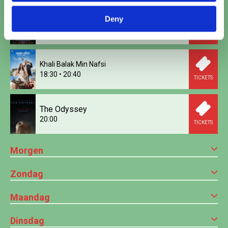
Deny
Woman and Child
18:00
TICKETS
Khali Balak Min Nafsi
18:30
•
20:40
TICKETS
The Odyssey
20:00
TICKETS
Morgen
Zondag
Maandag
Dinsdag