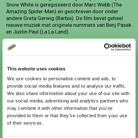
Snow White is geregisseerd door Marc Webb (The
Amazing Spider-Man) en geschreven door onder
andere Greta Gerwig (Barbie). De film bevat geheel
nieuwe muziek met originele nummers van Benj Pasek
en Justin Paul (La La Land).
4 Stills
This website uses cookies
We use cookies to personalise content and ads, to
provide social media features and to analyse our traffic.
We also share information about your use of our site with
our social media, advertising and analytics partners who
may combine it with other information that you’ve
provided to them or that they’ve collected from your use
of their services.
Vandaag
Te zien bij Cinema De Vlugt