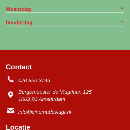
Woensdag
Donderdag
Contact
020 820 3746
Burgemeester de Vlugtlaan 125
1063 BJ Amsterdam
info@cinemadevlugt.nl
Locatie