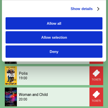
Show details
Kattenkwaad in Egypte
16:10
TICKETS
Allow all
Calle Malaga
17:40
Allow selection
TICKETS
Deny
Saqr W Kanaria
18:00
TICKETS
Polis
19:00
TICKETS
Woman and Child
20:00
TICKETS