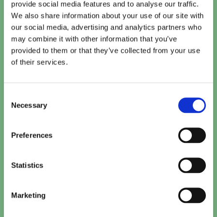
provide social media features and to analyse our traffic.
We also share information about your use of our site with
our social media, advertising and analytics partners who
may combine it with other information that you’ve
provided to them or that they’ve collected from your use
of their services.
Vandaag
Te zien bij Cinema De Vlugt
Consent
Necessary
Selection
Toy Story 5 (2D NL)
15:20
TICKETS
Preferences
Paw Patrol: De Dinofilm (NL)
15:30
Statistics
TICKETS
Minions & Monsters (NL)
Marketing
16:00
TICKETS