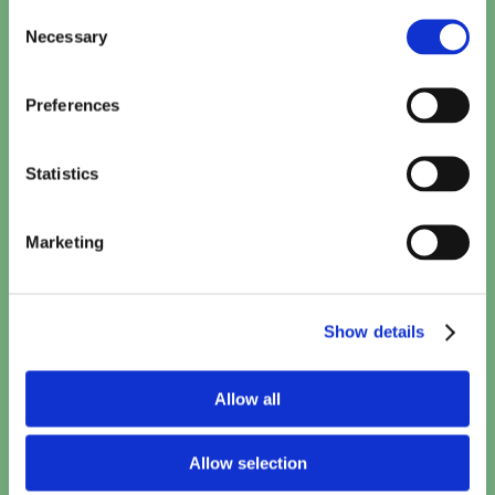
Consent
Minions & Monsters (NL)
Necessary
Selection
15:10
TICKETS
Preferences
Paw Patrol: De Dinofilm (NL)
15:15
TICKETS
Statistics
Toy Story 5 (2D NL)
Marketing
15:50
TICKETS
Khali Balak Min Nafsi
Show details
16:00
•
20:00
TICKETS
Allow all
Eagles of the Republic
17:10
TICKETS
Allow selection