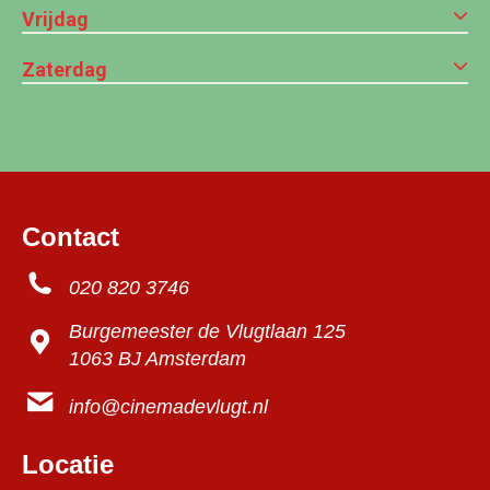
Vrijdag
Zaterdag
Contact
020 820 3746
Burgemeester de Vlugtlaan 125
1063 BJ Amsterdam
info@cinemadevlugt.nl
Locatie