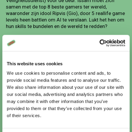
Veiligheidsdienst) voor de deur. Issam moet zich
samen met de top 8 beste gamers ter wereld,
waaronder zijn idool Ripvis (Gio), door 5 reallife game
levels heen battlen om AI te verslaan. Lukt het hen om
hun skills te bundelen en de wereld te redden?
6 Stills
This website uses cookies
We use cookies to personalise content and ads, to
provide social media features and to analyse our traffic.
We also share information about your use of our site with
our social media, advertising and analytics partners who
may combine it with other information that you’ve
provided to them or that they’ve collected from your use
Vandaag
of their services.
Te zien bij Cinema De Vlugt