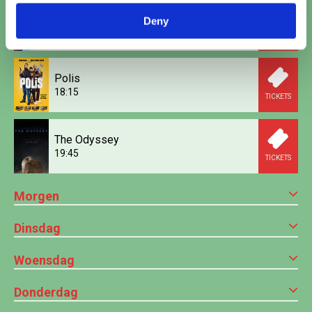
Spider-Man: Brand New Day
Deny
17:20
•
20:15
TICKETS
Polis
18:15
TICKETS
The Odyssey
19:45
TICKETS
Morgen
Dinsdag
Woensdag
Donderdag