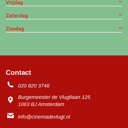
Vrijdag
Zaterdag
Zondag
Contact
020 820 3746
Burgemeester de Vlugtlaan 125
1063 BJ Amsterdam
info@cinemadevlugt.nl