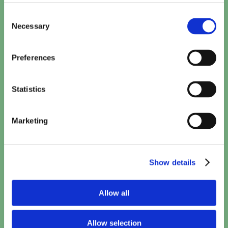
15:10
TICKETS
Consent
Necessary
Selection
Minions & Monsters (NL)
15:40
TICKETS
Preferences
Toy Story 5 (2D NL)
Statistics
15:50
TICKETS
Marketing
Paw Patrol: De Dinofilm (NL)
16:00
TICKETS
Show details
Spider-Man: Brand New Day
17:10
•
20:30
TICKETS
Allow all
Woman and Child
Allow selection
17:40
TICKETS