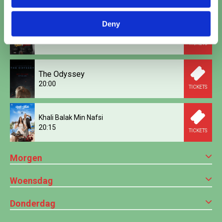
Deny
Saqr W Kanaria
18:00
TICKETS
The Odyssey
20:00
TICKETS
Khali Balak Min Nafsi
20:15
TICKETS
Morgen
Woensdag
Donderdag