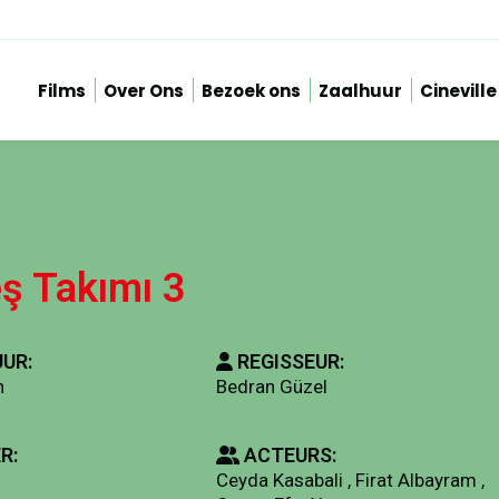
Films
Over Ons
Bezoek ons
Zaalhuur
Cineville
ş Takımı 3
UR:
REGISSEUR:
n
Bedran Güzel
R:
ACTEURS:
Ceyda Kasabali , Firat Albayram ,