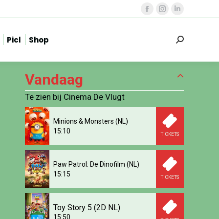
Facebook
Instagram
Linkedin
page
page
page
Picl
Shop
opens
opens
opens
Zoeken:
in
in
in
new
new
new
Vandaag
window
window
window
Te zien bij Cinema De Vlugt
Minions & Monsters (NL)
15:10
TICKETS
Paw Patrol: De Dinofilm (NL)
15:15
TICKETS
Toy Story 5 (2D NL)
15:50