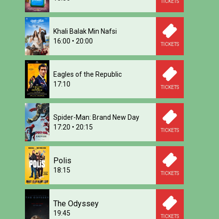
TICKETS
Khali Balak Min Nafsi
16:00
•
20:00
TICKETS
Eagles of the Republic
17:10
TICKETS
Spider-Man: Brand New Day
17:20
•
20:15
TICKETS
Polis
18:15
TICKETS
The Odyssey
19:45
TICKETS