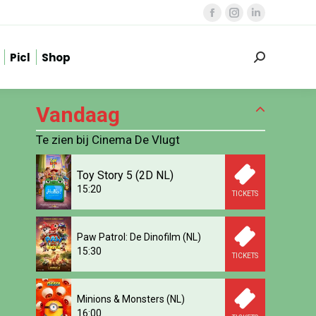
Facebook
Instagram
Linkedin
page
page
page
Picl
Shop
opens
opens
opens
Zoeken:
in
in
in
new
new
new
Vandaag
window
window
window
Te zien bij Cinema De Vlugt
Toy Story 5 (2D NL)
15:20
TICKETS
Paw Patrol: De Dinofilm (NL)
15:30
TICKETS
Minions & Monsters (NL)
16:00