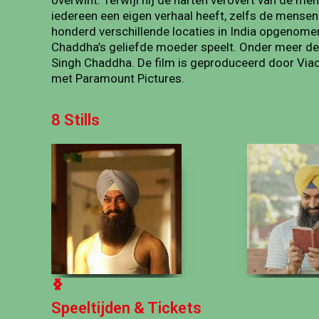
overwint. Terwijl hij de harten verovert van de me
iedereen een eigen verhaal heeft, zelfs de mensen
honderd verschillende locaties in India opgenomen
Chaddha’s geliefde moeder speelt. Onder meer de n
Singh Chaddha. De film is geproduceerd door Via
met Paramount Pictures.
8 Stills
Speeltijden & Tickets