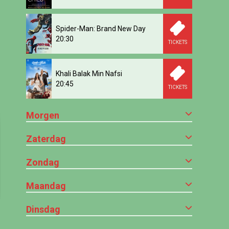
Spider-Man: Brand New Day
20:30
TICKETS
Khali Balak Min Nafsi
20:45
TICKETS
Morgen
Zaterdag
Zondag
Maandag
Dinsdag