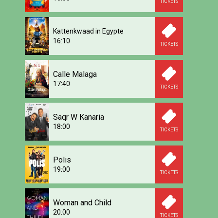
TICKETS
Kattenkwaad in Egypte
16:10
TICKETS
Calle Malaga
17:40
TICKETS
Saqr W Kanaria
18:00
TICKETS
Polis
19:00
TICKETS
Woman and Child
20:00
TICKETS