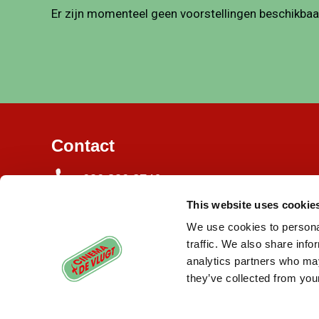
Er zijn momenteel geen voorstellingen beschikbaa
Contact
020 820 3746
This website uses cookie
Burgemeester de Vlugtlaan 125
1063 BJ Amsterdam
We use cookies to personal
traffic. We also share info
info@cinemadevlugt.nl
analytics partners who may
they’ve collected from your