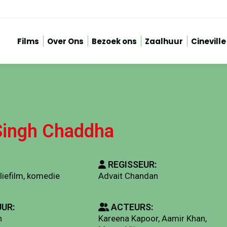
Films
Over Ons
Bezoek ons
Zaalhuur
Cineville
Singh Chaddha
REGISSEUR:
liefilm, komedie
Advait Chandan
UR:
ACTEURS:
n
Kareena Kapoor, Aamir Khan,