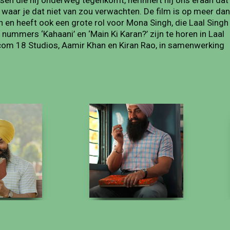
nsen die hij onderweg tegenkomt, herinnert hij ons eraan dat
 waar je dat niet van zou verwachten. De film is op meer dan
 en heeft ook een grote rol voor Mona Singh, die Laal Singh
ummers ‘Kahaani’ en ‘Main Ki Karan?’ zijn te horen in Laal
com 18 Studios, Aamir Khan en Kiran Rao, in samenwerking