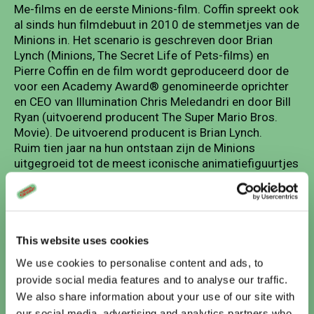
Me-films en de eerste Minions-film. Coffin spreekt ook
al sinds hun filmdebuut in 2010 de stemmetjes van de
Minions in. Het scenario is geschreven door Brian
Lynch (Minions, The Secret Life of Pets-films) en
Pierre Coffin en de film wordt geproduceerd door de
voor een Academy Award® genomineerde oprichter
en CEO van Illumination Chris Meledandri en door Bill
Ryan (uitvoerend producent The Super Mario Bros.
Movie). De uitvoerend producent is Brian Lynch.
Ruim tien jaar na hun ontstaan zijn de Minions
uitgegroeid tot de meest iconische animatiefiguurtjes
van hun generatie. Ze zijn wereldwijd bekend, populair
bij fans van alle leeftijden en hebben ervoor gezorgd
dat de films van Despicable Me en Minions wereldwijd
meer dan 5,6 miljard hebben opgebracht aan
ticketverkoop.
This website uses cookies
We use cookies to personalise content and ads, to
4 Stills
provide social media features and to analyse our traffic.
We also share information about your use of our site with
our social media, advertising and analytics partners who