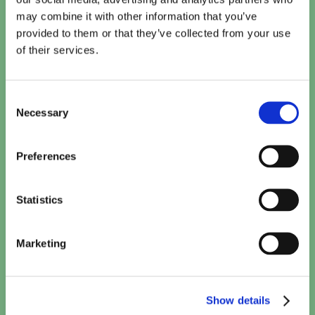
may combine it with other information that you’ve
provided to them or that they’ve collected from your use
of their services.
Consent
Necessary
Selection
Vandaag
Preferences
Te zien bij Cinema De Vlugt
Statistics
The Odyssey
15:10
•
20:00
TICKETS
Marketing
Paw Patrol: De Dinofilm (NL)
15:10
TICKETS
Show details