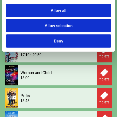
Minions & Monsters (NL)
15:30
Allow all
TICKETS
Allow selection
Toy Story 5 (2D NL)
15:40
TICKETS
Deny
Spider-Man: Brand New Day
17:10
•
20:50
TICKETS
Woman and Child
18:00
TICKETS
Polis
18:45
TICKETS