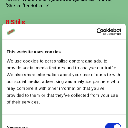
‘She’ en ‘La Bohème’.
8 Stills
This website uses cookies
We use cookies to personalise content and ads, to
provide social media features and to analyse our traffic.
We also share information about your use of our site with
our social media, advertising and analytics partners who
may combine it with other information that you’ve
Vandaag
provided to them or that they’ve collected from your use
of their services.
Te zien bij Cinema De Vlugt
The Odyssey
Consent
15:10
•
20:00
TICKETS
Necessary