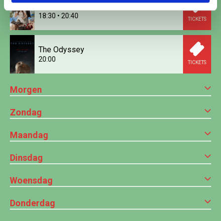
Khali Balak Min Nafsi
18:30
•
20:40
TICKETS
The Odyssey
20:00
TICKETS
Morgen
Zondag
Maandag
Dinsdag
Woensdag
Donderdag