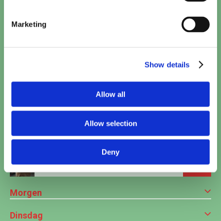
Eagles of the Republic
Marketing
17:10
TICKETS
Show details
Spider-Man: Brand New Day
17:20
•
20:15
TICKETS
Allow all
Polis
18:15
Allow selection
TICKETS
Deny
The Odyssey
19:45
TICKETS
Morgen
Dinsdag