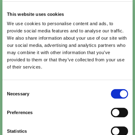
Vandaag
This website uses cookies
We use cookies to personalise content and ads, to
Te zien bij Cinema De Vlugt
provide social media features and to analyse our traffic.
We also share information about your use of our site with
Minions & Monsters (NL)
our social media, advertising and analytics partners who
15:10
TICKETS
may combine it with other information that you’ve
provided to them or that they’ve collected from your use
of their services.
Paw Patrol: De Dinofilm (NL)
15:15
TICKETS
Consent
Necessary
Selection
Toy Story 5 (2D NL)
15:50
TICKETS
Preferences
Khali Balak Min Nafsi
16:00
•
20:00
TICKETS
Statistics