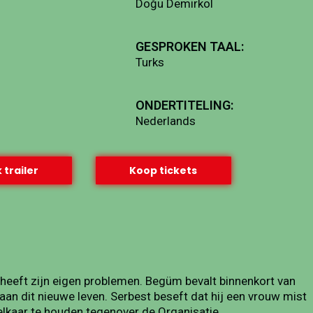
Doğu Demirkol
GESPROKEN TAAL:
Turks
ONDERTITELING:
Nederlands
 trailer
Koop tickets
d heeft zijn eigen problemen. Begüm bevalt binnenkort van
aan dit nieuwe leven. Serbest beseft dat hij een vrouw mist
 elkaar te houden tegenover de Organisatie.