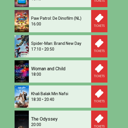
TICKETS
Paw Patrol: De Dinofilm (NL)
16:00
TICKETS
Spider-Man: Brand New Day
17:10
•
20:50
TICKETS
Woman and Child
18:00
TICKETS
Khali Balak Min Nafsi
18:30
•
20:40
TICKETS
The Odyssey
20:00
TICKETS