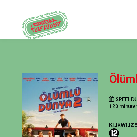
Ölüml
SPEELDU
120 minute
KIJKWIJZE