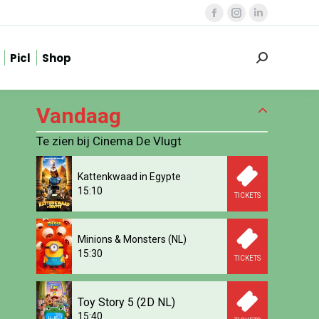
Facebook
Instagram
Linkedin
page
page
page
Picl
Shop
opens
opens
opens
Zoeken:
in
in
in
new
new
new
Vandaag
window
window
window
Te zien bij Cinema De Vlugt
Kattenkwaad in Egypte
15:10
TICKETS
Minions & Monsters (NL)
15:30
TICKETS
Toy Story 5 (2D NL)
15:40