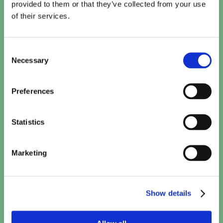
provided to them or that they’ve collected from your use
Vandaag
of their services.
Te zien bij Cinema De Vlugt
Consent
Kattenkwaad in Egypte
Necessary
Selection
15:10
TICKETS
Preferences
Minions & Monsters (NL)
15:40
TICKETS
Statistics
Toy Story 5 (2D NL)
Marketing
15:50
TICKETS
Paw Patrol: De Dinofilm (NL)
Show details
16:00
TICKETS