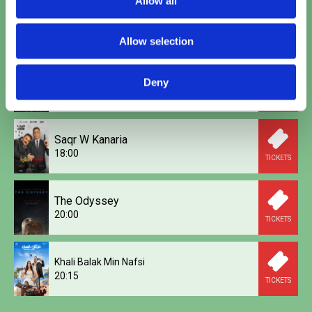
Allow all
Spider-Man: Brand New Day
17:10
•
20:30
TICKETS
Allow selection
Woman and Child
Deny
17:40
TICKETS
Saqr W Kanaria
18:00
TICKETS
The Odyssey
20:00
TICKETS
Khali Balak Min Nafsi
20:15
TICKETS