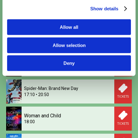
Minions & Monsters (NL)
Show details
15:30
TICKETS
Allow all
Toy Story 5 (2D NL)
15:40
TICKETS
Allow selection
Paw Patrol: De Dinofilm (NL)
Deny
16:00
TICKETS
Spider-Man: Brand New Day
17:10
•
20:50
TICKETS
Woman and Child
18:00
TICKETS