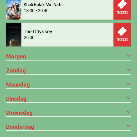
Khali Balak Min Nafsi
18:30
•
20:40
TICKETS
The Odyssey
20:00
TICKETS
Morgen
Zondag
Maandag
Dinsdag
Woensdag
Donderdag