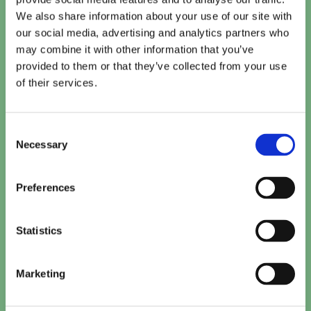
We also share information about your use of our site with
6 Stills
our social media, advertising and analytics partners who
may combine it with other information that you’ve
provided to them or that they’ve collected from your use
of their services.
Consent
Necessary
Selection
Preferences
Vandaag
Te zien bij Cinema De Vlugt
Statistics
Kattenkwaad in Egypte
Marketing
15:10
TICKETS