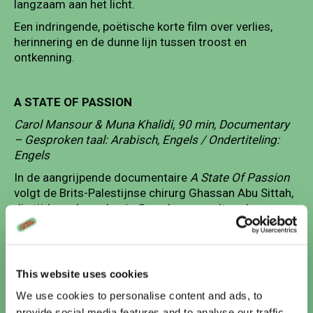
langzaam aan het licht.
Een indringende, poëtische korte film over verlies,
herinnering en de dunne lijn tussen troost en
ontkenning.
A STATE OF PASSION
Carol Mansour & Muna Khalidi, 90 min, Documentary
– Gesproken taal: Arabisch, Engels / Ondertiteling:
Engels
In de aangrijpende documentaire
A State Of Passion
volgt de Brits-Palestijnse chirurg Ghassan Abu Sittah,
die tijdens de oorlog in Gaza levens redt onder
extreme omstandigheden. Terwijl hij heen en weer
geslingerd wordt tussen zijn werk in Londen en de
realiteit van een belegerd ziekenhuis, onderzoekt de
film wat plicht, menselijkheid en toewijding werkelijk
This website uses cookies
betekenen.
We use cookies to personalise content and ads, to
provide social media features and to analyse our traffic.