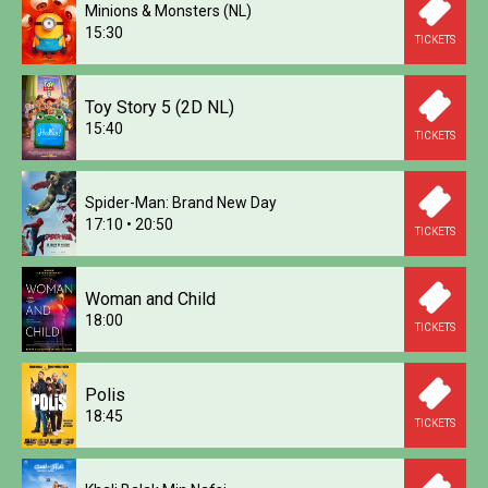
Minions & Monsters (NL)
15:30
TICKETS
Toy Story 5 (2D NL)
15:40
TICKETS
Spider-Man: Brand New Day
17:10
•
20:50
TICKETS
Woman and Child
18:00
TICKETS
Polis
18:45
TICKETS