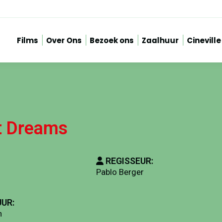
Films
Over Ons
Bezoek ons
Zaalhuur
Cineville
t Dreams
REGISSEUR:
Pablo Berger
UR:
n