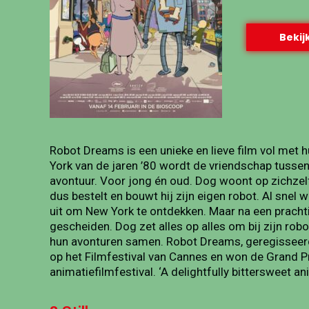
Bekijk
Robot Dreams is een unieke en lieve film vol met 
York van de jaren ’80 wordt de vriendschap tusse
avontuur. Voor jong én oud. Dog woont op zichzelf i
dus bestelt en bouwt hij zijn eigen robot. Al sne
uit om New York te ontdekken. Maar na een pracht
gescheiden. Dog zet alles op alles om bij zijn rob
hun avonturen samen. Robot Dreams, geregisseerd
op het Filmfestival van Cannes en won de Grand Pri
animatiefilmfestival. ‘A delightfully bittersweet a