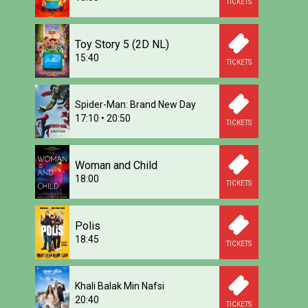
TICKETS
Toy Story 5 (2D NL)
15:40
TICKETS
Spider-Man: Brand New Day
17:10
•
20:50
TICKETS
Woman and Child
18:00
TICKETS
Polis
18:45
TICKETS
Khali Balak Min Nafsi
20:40
TICKETS