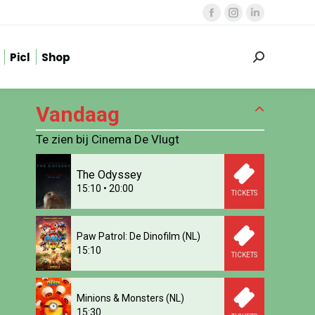
Facebook
Instagram
Linkedin
page
page
page
Picl
Shop
opens
opens
opens
Zoeken:
in
in
in
new
new
new
Vandaag
window
window
window
Te zien bij Cinema De Vlugt
The Odyssey
15:10
•
20:00
TICKETS
Paw Patrol: De Dinofilm (NL)
15:10
TICKETS
Minions & Monsters (NL)
15:30