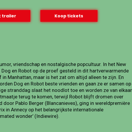
 trailer
Koop tickets
humor, vriendschap en nostalgische popcultuur. In het New
n Dog en Robot op de proef gesteld in dit hartverwarmende
n Manhattan, maar is het zat om altijd alleen te zijn. En
l worden Dog en Robot beste vrienden en gaan ze er samen op
ige stranddag slaat het noodlot toe en worden ze van elkaar
otmaatje terug te komen, terwijl Robot blijft dromen over
 door Pablo Berger (Blancanieves), ging in wereldpremière
x in Annecy op het belangrijkste internationale
nimated wonder’ (Indiewire).