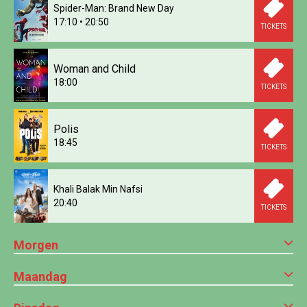
Spider-Man: Brand New Day
17:10
•
20:50
TICKETS
Woman and Child
18:00
TICKETS
Polis
18:45
TICKETS
Khali Balak Min Nafsi
20:40
TICKETS
Morgen
Maandag