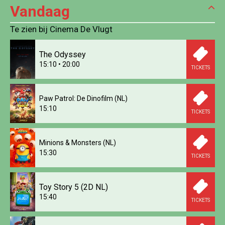
Vandaag
Te zien bij Cinema De Vlugt
The Odyssey
15:10
•
20:00
TICKETS
Paw Patrol: De Dinofilm (NL)
15:10
TICKETS
Minions & Monsters (NL)
15:30
TICKETS
Toy Story 5 (2D NL)
15:40
TICKETS