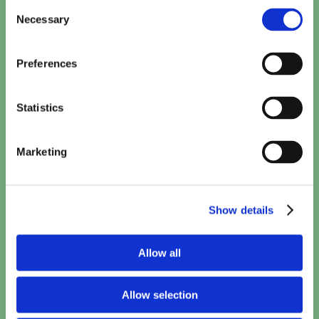
Consent
Kattenkwaad in Egypte
Necessary
Selection
15:10
TICKETS
Preferences
Minions & Monsters (NL)
15:30
TICKETS
Statistics
Toy Story 5 (2D NL)
Marketing
15:40
TICKETS
Paw Patrol: De Dinofilm (NL)
Show details
16:00
TICKETS
Allow all
Spider-Man: Brand New Day
17:10
•
20:50
TICKETS
Allow selection