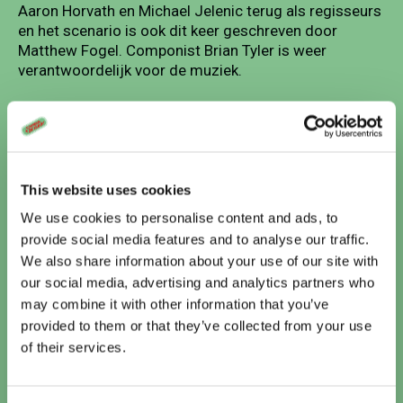
Aaron Horvath en Michael Jelenic terug als regisseurs
en het scenario is ook dit keer geschreven door
Matthew Fogel. Componist Brian Tyler is weer
verantwoordelijk voor de muziek.
8 Stills
This website uses cookies
We use cookies to personalise content and ads, to
provide social media features and to analyse our traffic.
We also share information about your use of our site with
our social media, advertising and analytics partners who
may combine it with other information that you’ve
provided to them or that they’ve collected from your use
Vandaag
of their services.
Te zien bij Cinema De Vlugt