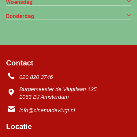
Woensdag
Donderdag
Contact
020 820 3746
Burgemeester de Vlugtlaan 125
1063 BJ Amsterdam
info@cinemadevlugt.nl
Locatie