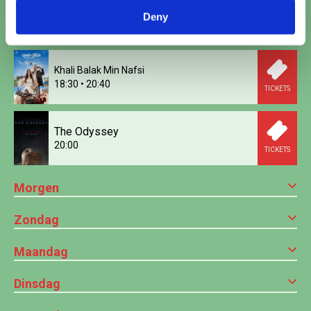
Woman and Child
Deny
18:00
TICKETS
Khali Balak Min Nafsi
18:30
•
20:40
TICKETS
The Odyssey
20:00
TICKETS
Morgen
Zondag
Maandag
Dinsdag