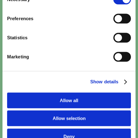
Selection
The Odyssey
Preferences
15:10
•
20:00
TICKETS
Statistics
Minions & Monsters (NL)
15:30
TICKETS
Marketing
Toy Story 5 (2D NL)
15:40
TICKETS
Show details
Spider-Man: Brand New Day
Allow all
17:10
•
20:50
TICKETS
Allow selection
Woman and Child
18:00
TICKETS
Deny