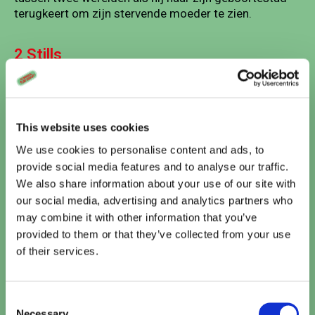
terugkeert om zijn stervende moeder te zien.
2 Stills
This website uses cookies
We use cookies to personalise content and ads, to
provide social media features and to analyse our traffic.
We also share information about your use of our site with
our social media, advertising and analytics partners who
may combine it with other information that you’ve
Vandaag
provided to them or that they’ve collected from your use
of their services.
Te zien bij Cinema De Vlugt
Paw Patrol: De Dinofilm (NL)
Consent
15:10
TICKETS
Necessary