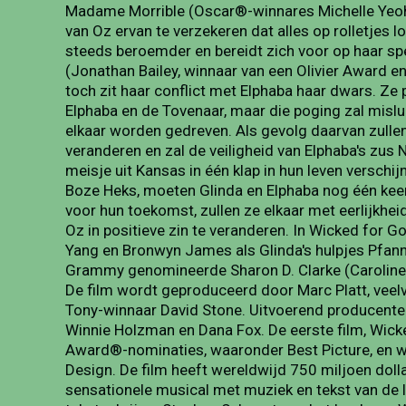
Madame Morrible (Oscar®-winnares Michelle Yeoh
van Oz ervan te verzekeren dat alles op rolletjes 
steeds beroemder en bereidt zich voor op haar spe
(Jonathan Bailey, winnaar van een Olivier Award
toch zit haar conflict met Elphaba haar dwars. Ze
Elphaba en de Tovenaar, maar die poging zal mislu
elkaar worden gedreven. Als gevolg daarvan zullen
veranderen en zal de veiligheid van Elphaba's zu
meisje uit Kansas in één klap in hun leven versch
Boze Heks, moeten Glinda en Elphaba nog één ke
voor hun toekomst, zullen ze elkaar met eerlijkh
Oz in positieve zin te veranderen. In Wicked fo
Yang en Bronwyn James als Glinda's hulpjes Pfan
Grammy genomineerde Sharon D. Clarke (Caroline, 
De film wordt geproduceerd door Marc Platt, veel
Tony-winnaar David Stone. Uitvoerend producenten
Winnie Holzman en Dana Fox. De eerste film, Wic
Award®-nominaties, waaronder Best Picture, en 
Design. De film heeft wereldwijd 750 miljoen dol
sensationele musical met muziek en tekst van d