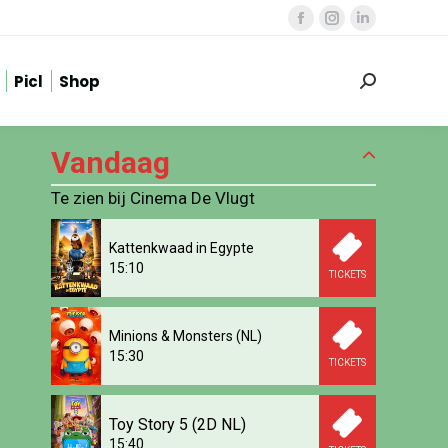
Facebook
Instagram
Linkedin
page
page
page
Picl
Shop
opens
opens
opens
Zoeken:
in
in
in
new
new
new
Vandaag
window
window
window
Te zien bij Cinema De Vlugt
Kattenkwaad in Egypte
15:10
TICKETS
Minions & Monsters (NL)
15:30
TICKETS
Toy Story 5 (2D NL)
15:40