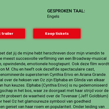
GESPROKEN TAAL:
Engels
 trailer
Koop tickets
et dat jij de mijne hebt herschreven door mijn vriendin te
, de meest succesvolle verfilming van een Broadway-musical
uze, opwindende, emotionele hoogtepunt. Ook deze film wordt
n M. Chu en heeft ook dezelfde spectaculaire cast,
omineerde supersterren Cynthia Erivo en Ariana Grande.
aal over de heksen van Oz zijn Elphaba en Glinda van elkaar
n hun keuzes. Elphaba (Cynthia Erivo) is nu gedemoniseerd
ngschap in het bos, waar ze doorgaat met haar strijd voor de
acht probeert de waarheid over de Tovenaar (Jeff Goldblum)
voor heel Oz het glamoureuze symbool van goedheid
n geniet van haar roem en populariteit. Onder leiding van