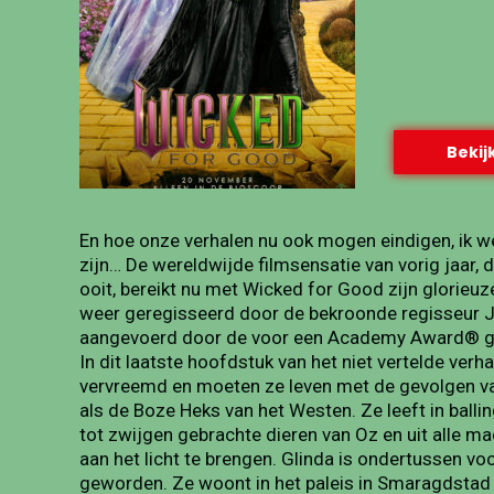
Bekijk
En hoe onze verhalen nu ook mogen eindigen, ik we
zijn… De wereldwijde filmsensatie van vorig jaar
ooit, bereikt nu met Wicked for Good zijn glorie
weer geregisseerd door de bekroonde regisseur Jo
aangevoerd door de voor een Academy Award® gen
In dit laatste hoofdstuk van het niet vertelde verh
vervreemd en moeten ze leven met de gevolgen va
als de Boze Heks van het Westen. Ze leeft in balli
tot zwijgen gebrachte dieren van Oz en uit alle m
aan het licht te brengen. Glinda is ondertussen 
geworden. Ze woont in het paleis in Smaragdstad e