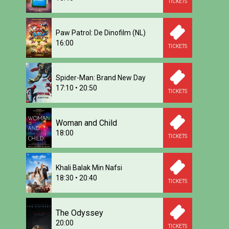
TICKETS
Paw Patrol: De Dinofilm (NL)
16:00
TICKETS
Spider-Man: Brand New Day
17:10
•
20:50
TICKETS
Woman and Child
18:00
TICKETS
Khali Balak Min Nafsi
18:30
•
20:40
TICKETS
The Odyssey
20:00
TICKETS