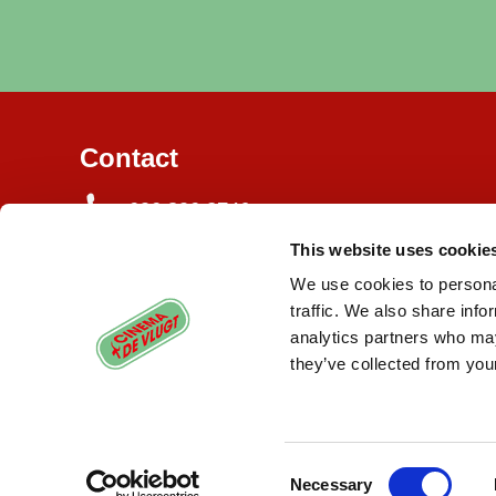
Contact
020 820 3746
This website uses cookie
Burgemeester de Vlugtlaan 125
1063 BJ Amsterdam
We use cookies to personal
traffic. We also share info
info@cinemadevlugt.nl
analytics partners who may
they’ve collected from your
Consent
Necessary