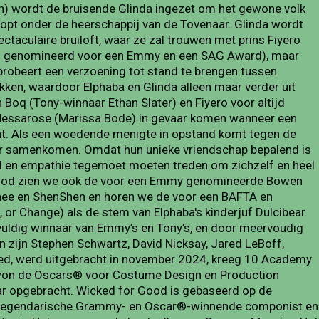
) wordt de bruisende Glinda ingezet om het gewone volk
loopt onder de heerschappij van de Tovenaar. Glinda wordt
ctaculaire bruiloft, waar ze zal trouwen met prins Fiyero
 en genomineerd voor een Emmy en een SAG Award), maar
 probeert een verzoening tot stand te brengen tussen
kken, waardoor Elphaba en Glinda alleen maar verder uit
 Boq (Tony-winnaar Ethan Slater) en Fiyero voor altijd
s Nessarose (Marissa Bode) in gevaar komen wanneer een
ijnt. Als een woedende menigte in opstand komt tegen de
er samenkomen. Omdat hun unieke vriendschap bepalend is
eid en empathie tegemoet moeten treden om zichzelf en heel
r Good zien we ook de voor een Emmy genomineerde Bowen
nee en ShenShen en horen we de voor een BAFTA en
or Change) als de stem van Elphaba's kinderjuf Dulcibear.
vuldig winnaar van Emmy’s en Tony’s, en door meervoudig
 zijn Stephen Schwartz, David Nicksay, Jared LeBoff,
ked, werd uitgebracht in november 2024, kreeg 10 Academy
won de Oscars® voor Costume Design en Production
lar opgebracht. Wicked for Good is gebaseerd op de
e legendarische Grammy- en Oscar®-winnende componist en