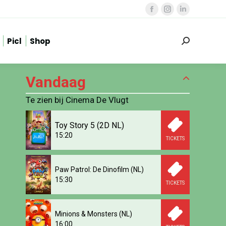
Facebook
Instagram
Linkedin
page
page
page
Picl
Shop
opens
opens
opens
Zoeken:
in
in
in
new
new
new
Vandaag
window
window
window
Te zien bij Cinema De Vlugt
Toy Story 5 (2D NL)
15:20
TICKETS
Paw Patrol: De Dinofilm (NL)
15:30
TICKETS
Minions & Monsters (NL)
16:00