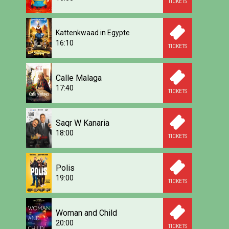
TICKETS
Kattenkwaad in Egypte
16:10
TICKETS
Calle Malaga
17:40
TICKETS
Saqr W Kanaria
18:00
TICKETS
Polis
19:00
TICKETS
Woman and Child
20:00
TICKETS