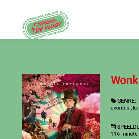
Wonk
GENRE:
avontuur, k
SPEELDU
116 minute