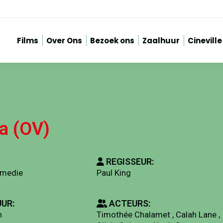
Films
Over Ons
Bezoek ons
Zaalhuur
Cineville
a (OV)
REGISSEUR:
omedie
Paul King
UR:
ACTEURS:
n
Timothée Chalamet , Calah Lane ,