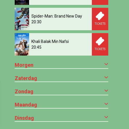
Spider-Man: Brand New Day
20:30
TICKETS
Khali Balak Min Nafsi
20:45
TICKETS
Morgen
Zaterdag
Zondag
Maandag
Dinsdag