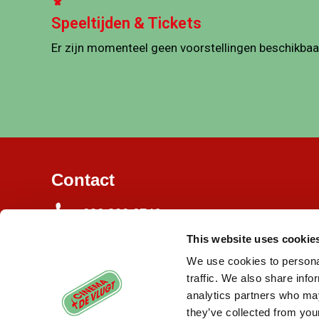
Speeltijden & Tickets
Er zijn momenteel geen voorstellingen beschikbaa
Contact
020 820 3746
This website uses cookie
Burgemeester de Vlugtlaan 125
1063 BJ Amsterdam
We use cookies to personal
traffic. We also share info
info@cinemadevlugt.nl
analytics partners who may
they’ve collected from your