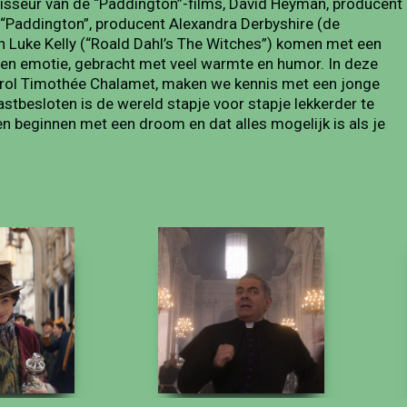
egisseur van de “Paddington”-films, David Heyman, producent
en “Paddington”, producent Alexandra Derbyshire (de
n Luke Kelly (“Roald Dahl’s The Witches”) komen met een
en emotie, gebracht met veel warmte en humor. In deze
telrol Timothée Chalamet, maken we kennis met een jonge
vastbesloten is de wereld stapje voor stapje lekkerder te
en beginnen met een droom en dat alles mogelijk is als je