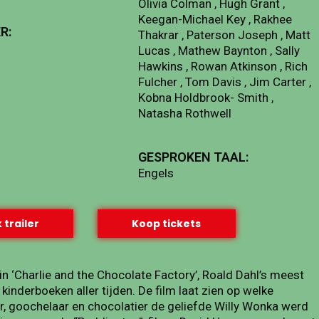
Olivia Colman , Hugh Grant ,
Keegan-Michael Key , Rakhee
R:
Thakrar , Paterson Joseph , Matt
Lucas , Mathew Baynton , Sally
Hawkins , Rowan Atkinson , Rich
Fulcher , Tom Davis , Jim Carter ,
Kobna Holdbrook- Smith ,
Natasha Rothwell
GESPROKEN TAAL:
Engels
 trailer
Koop tickets
 ‘Charlie and the Chocolate Factory’, Roald Dahl’s meest
inderboeken aller tijden. De film laat zien op welke
er, goochelaar en chocolatier de geliefde Willy Wonka werd