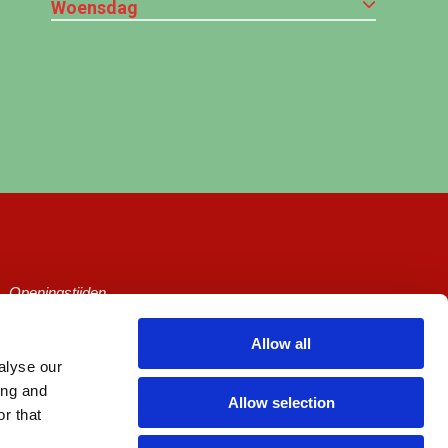
Woensdag
Openingstijden
Ticketprijzen
Allow all
alyse our
Cineville
ing and
Allow selection
Algemene voorwaarden
r that