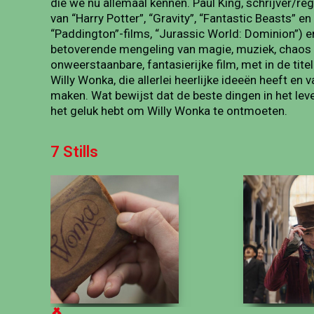
die we nu allemaal kennen. Paul King, schrijver/r
van “Harry Potter”, “Gravity”, “Fantastic Beasts” 
“Paddington”-films, “Jurassic World: Dominion”) e
betoverende mengeling van magie, muziek, chaos 
onweerstaanbare, fantasierijke film, met in de ti
Willy Wonka, die allerlei heerlijke ideeën heeft en 
maken. Wat bewijst dat de beste dingen in het lev
het geluk hebt om Willy Wonka te ontmoeten.
7 Stills