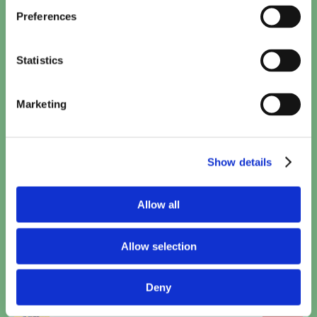
TICKETS
Preferences
Minions & Monsters (NL)
Statistics
15:30
TICKETS
Marketing
Toy Story 5 (2D NL)
15:40
TICKETS
Show details
Spider-Man: Brand New Day
17:10
•
20:50
TICKETS
Allow all
Woman and Child
Allow selection
18:00
TICKETS
Deny
Polis
18:45
TICKETS