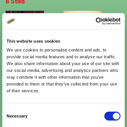
8 Stills
This website uses cookies
We use cookies to personalise content and ads, to
provide social media features and to analyse our traffic.
We also share information about your use of our site with
Vandaag
our social media, advertising and analytics partners who
may combine it with other information that you’ve
Te zien bij Cinema De Vlugt
provided to them or that they’ve collected from your use
of their services.
Paw Patrol: De Dinofilm (NL)
15:10
TICKETS
Consent
Necessary
Selection
The Odyssey
15:10
•
20:00