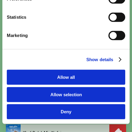
Calle Malaga
17:40
TICKETS
Statistics
Saqr W Kanaria
18:00
Marketing
TICKETS
Polis
Show details
19:00
TICKETS
Allow all
Woman and Child
20:00
TICKETS
Allow selection
Spider-Man: Brand New Day
Deny
20:30
TICKETS