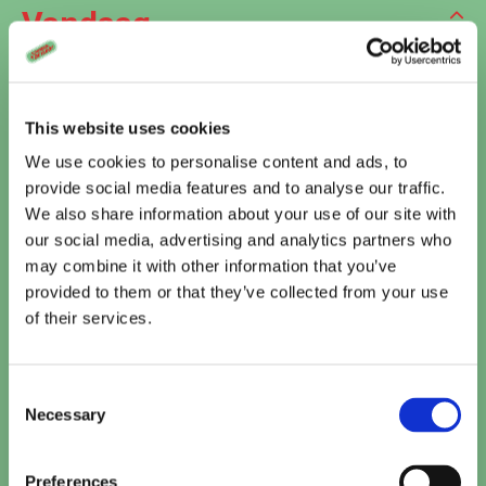
Vandaag
Te zien bij Cinema De Vlugt
Toy Story 5 (2D NL)
This website uses cookies
15:20
TICKETS
We use cookies to personalise content and ads, to
provide social media features and to analyse our traffic.
Paw Patrol: De Dinofilm (NL)
We also share information about your use of our site with
15:30
our social media, advertising and analytics partners who
TICKETS
may combine it with other information that you’ve
provided to them or that they’ve collected from your use
Minions & Monsters (NL)
of their services.
16:00
TICKETS
Consent
Kattenkwaad in Egypte
Necessary
Selection
16:10
TICKETS
Preferences