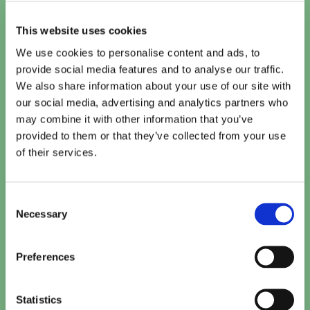
Vandaag
This website uses cookies
We use cookies to personalise content and ads, to
Te zien bij Cinema De Vlugt
provide social media features and to analyse our traffic.
We also share information about your use of our site with
Kattenkwaad in Egypte
our social media, advertising and analytics partners who
15:10
TICKETS
may combine it with other information that you’ve
provided to them or that they’ve collected from your use
of their services.
Minions & Monsters (NL)
15:30
TICKETS
Consent
Necessary
Toy Story 5 (2D NL)
Selection
15:40
TICKETS
Preferences
Paw Patrol: De Dinofilm (NL)
16:00
TICKETS
Statistics