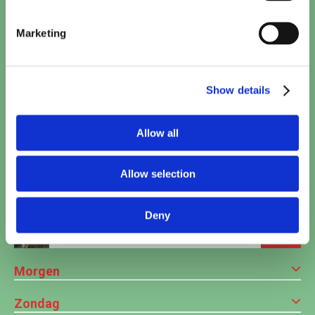
Spider-Man: Brand New Day
Marketing
17:10
•
20:50
TICKETS
Woman and Child
Show details
18:00
TICKETS
Allow all
Khali Balak Min Nafsi
18:30
•
20:40
TICKETS
Allow selection
The Odyssey
Deny
20:00
TICKETS
Morgen
Zondag