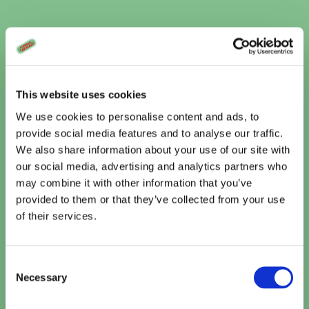
Vandaag
Te zien bij Cinema De Vlugt
This website uses cookies
Toy Story 5 (2D NL)
15:20
We use cookies to personalise content and ads, to
TICKETS
provide social media features and to analyse our traffic.
We also share information about your use of our site with
Paw Patrol: De Dinofilm (NL)
our social media, advertising and analytics partners who
15:30
TICKETS
may combine it with other information that you’ve
provided to them or that they’ve collected from your use
of their services.
Minions & Monsters (NL)
16:00
TICKETS
Consent
Necessary
Selection
Kattenkwaad in Egypte
16:10
TICKETS