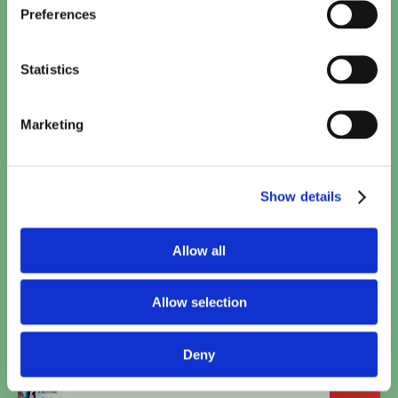
Preferences
Calle Malaga
17:40
Statistics
TICKETS
Saqr W Kanaria
Marketing
18:00
TICKETS
Show details
Polis
19:00
TICKETS
Allow all
Woman and Child
20:00
Allow selection
TICKETS
Deny
Spider-Man: Brand New Day
20:30
TICKETS