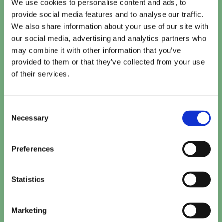
We use cookies to personalise content and ads, to
exclusively at Cinema de Vlugt during Black
Achievement Month.
provide social media features and to analyse our traffic.
We also share information about your use of our site with
our social media, advertising and analytics partners who
may combine it with other information that you’ve
provided to them or that they’ve collected from your use
of their services.
Vandaag
Te zien bij Cinema De Vlugt
Consent
Necessary
Selection
Toy Story 5 (2D NL)
15:20
TICKETS
Preferences
Paw Patrol: De Dinofilm (NL)
Statistics
15:30
TICKETS
Marketing
Minions & Monsters (NL)