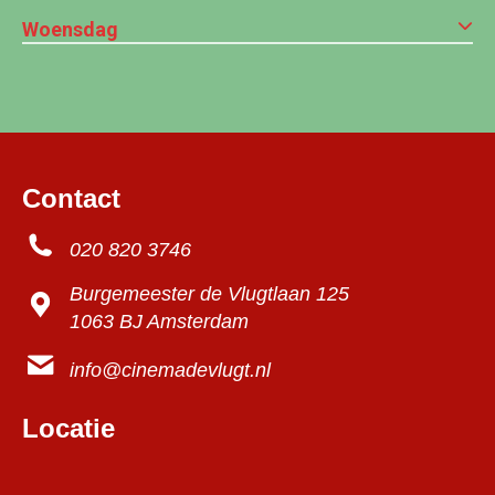
Woensdag
Contact
020 820 3746
Burgemeester de Vlugtlaan 125
1063 BJ Amsterdam
info@cinemadevlugt.nl
Locatie