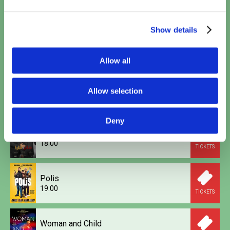
16:00
TICKETS
Show details
Kattenkwaad in Egypte
16:10
TICKETS
Allow all
Calle Malaga
Allow selection
17:40
TICKETS
Deny
Saqr W Kanaria
18:00
TICKETS
Polis
19:00
TICKETS
Woman and Child