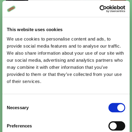
The Roses
This website uses cookies
Door
Have a Byte
22 september 2025
We use cookies to personalise content and ads, to
Het leven van het perfecte koppel Ivy (Olivia
provide social media features and to analyse our traffic.
Colman) en Theo (Benedict Cumberbatch) lijkt
We also share information about your use of our site with
eenvoudig: een succesvolle carrière, een
our social media, advertising and analytics partners who
liefdevol huwelijk, geweldige kinderen. Onder
may combine it with other information that you’ve
de façade van hun zogenaamde ideale leven
broeit echter een storm. Wanneer Theo’s
provided to them or that they’ve collected from your use
carrière keldert terwijl Ivy’s eigen ambities een
of their services.
hoge vlucht nemen, ontstaat er een broeihaard
van hevige concurrentie en…
Consent
Necessary
Selection
Preferences