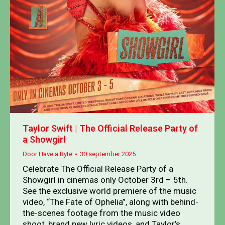
Taylor Swift | The Official Release Party of
a Showgirl
Door
Have a Byte
30 september 2025
Celebrate The Official Release Party of a
Showgirl in cinemas only October 3rd – 5th.
See the exclusive world premiere of the music
video, “The Fate of Ophelia”, along with behind-
the-scenes footage from the music video
shoot, brand new lyric videos, and Taylor’s