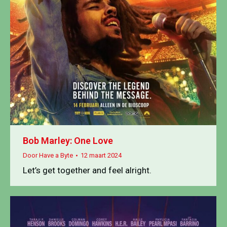
Bob Marley: One Love
Door
Have a Byte
12 maart 2024
Let’s get together and feel alright.