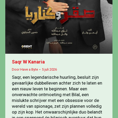
Saqr W Kanaria
Door
Have a Byte
5 juli 2026
Saqr, een legendarische huurling, besluit zijn
gevaarlijke dubbelleven achter zich te laten en
een nieuw leven te beginnen. Maar een
onverwachte ontmoeting met Bilal, een
mislukte schrijver met een obsessie voor de
wereld van spionage, zet zijn plannen volledig
op zijn kop. Het onwaarschijnlijke duo belandt
in een spannend én hilarisch avontuur dat hun