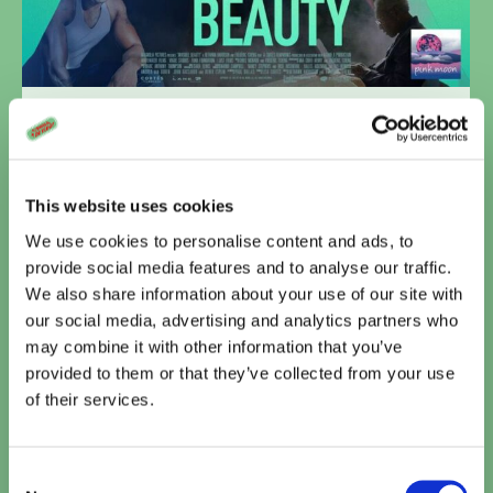
Invisible Beauty
Door
Have a Byte
16 oktober 2024
Mode-revolutionair Bethann Hardison blikt
This website uses cookies
terug op haar reis als baanbrekend zwart
model, modellenagent en activiste, en belicht
We use cookies to personalise content and ads, to
een onbekend hoofdstuk in de strijd voor
provide social media features and to analyse our traffic.
raciale diversiteit.
We also share information about your use of our site with
our social media, advertising and analytics partners who
may combine it with other information that you’ve
provided to them or that they’ve collected from your use
of their services.
Consent