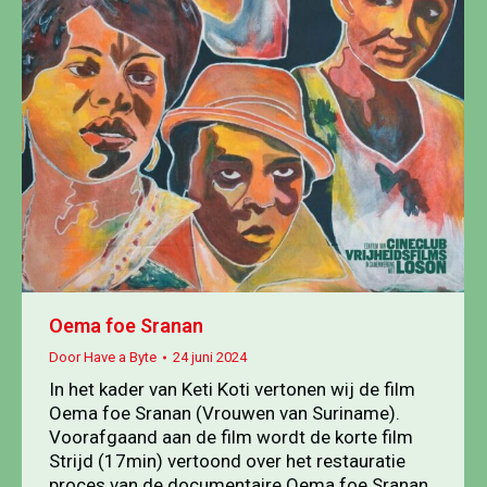
Oema foe Sranan
Door
Have a Byte
24 juni 2024
In het kader van Keti Koti vertonen wij de film
Oema foe Sranan (Vrouwen van Suriname).
Voorafgaand aan de film wordt de korte film
Strijd (17min) vertoond over het restauratie
proces van de documentaire Oema foe Sranan.