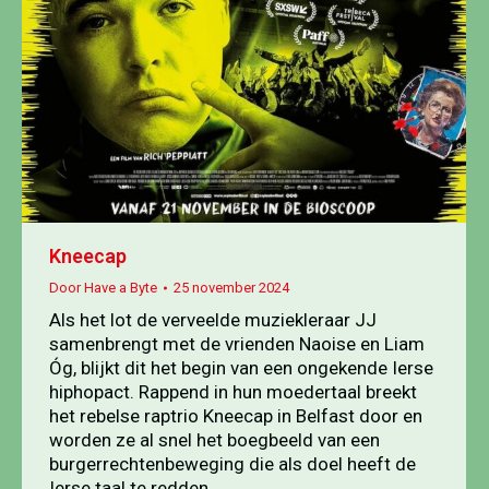
Kneecap
Door
Have a Byte
25 november 2024
Als het lot de verveelde muziekleraar JJ
samenbrengt met de vrienden Naoise en Liam
Óg, blijkt dit het begin van een ongekende Ierse
hiphopact. Rappend in hun moedertaal breekt
het rebelse raptrio Kneecap in Belfast door en
worden ze al snel het boegbeeld van een
burgerrechtenbeweging die als doel heeft de
Ierse taal te redden.…