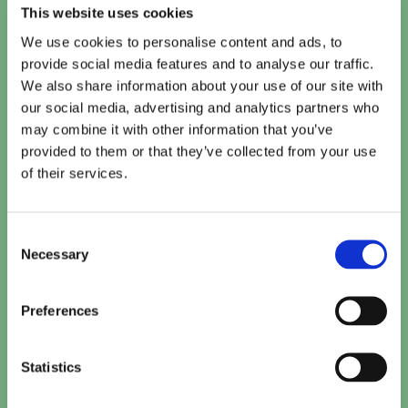
This website uses cookies
We use cookies to personalise content and ads, to
provide social media features and to analyse our traffic.
L’histoire De Souleymane
We also share information about your use of our site with
Door
Have a Byte
19 november 2024
our social media, advertising and analytics partners who
Na een gevaarlijke tocht is Souleymane vanuit
may combine it with other information that you’ve
uit Guinee uiteindelijk in Parijs terechtgekomen.
provided to them or that they’ve collected from your use
Hij weet wat geld te verdienen als
of their services.
maaltijdbezorger, maar is ‘sans papiers’ en
verblijft vooralsnog illegaal in Frankrijk. Terwijl
hij zich op de fiets door de drukke straten van
Consent
Parijs haast, bereidt Souleymane zich voor op
Necessary
Selection
het belangrijke gesprek dat hij met…
Preferences
Statistics