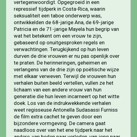
vertegenwoordigt. Opgegroeid in een
repressief tijdperk in Costa-Rica, waarin
seksualiteit een taboe onderwerp was,
ontwikkelden de 68-jarige Ana, de 69-jarige
Patricia en de 71-jarige Mayela hun begrip van
wat het betekent om een vrouw te zijn,
gebaseerd op onuitgesproken regels en
verwachtingen. Terugkijkend op hun leven
durven de drie vrouwen er nu pas openlijk over
te praten. De herinneringen, geheimen en
verlangens van de drie zijn op poëtische wijze
met elkaar verweven. Terwijl de vrouwen hun
verhalen buiten beeld vertellen, vullen ze het
lichaam van een andere vrouw van hun
generatie die hun leven incarneert op het witte
doek. Los van de indrukwekkende verhalen
weet regisseuse Antonella Sudasassi Furniss
de film extra cachet te geven door een
bijzondere vormgeving. De camera gaat
naadloos over van het ene tijdperk naar het
andere, van heden naar verleden, van jong naar