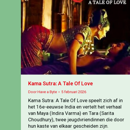
Kama Sutra: A Tale Of Love
Door
Have a Byte
5 februari 2026
Kama Sutra: A Tale Of Love speelt zich af in
het 16e-eeuwse India en vertelt het verhaal
van Maya (Indira Varma) en Tara (Sarita
Choudhury), twee jeugdvriendinnen die door
hun kaste van elkaar gescheiden zijn.