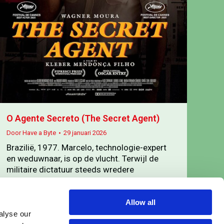
O Agente Secreto (The Secret Agent)
Door
Have a Byte
29 januari 2026
Brazilië, 1977. Marcelo, technologie-expert
en weduwnaar, is op de vlucht. Terwijl de
militaire dictatuur steeds wredere
maatregelen oplegt aan de bevolking komt
hij aan in Recife, waar hij zich hoopt te
herenigen met zijn zoontje. Daar, tijdens de
Allow all
carnavalsweek, vindt hij een onderkomen bij
alyse our