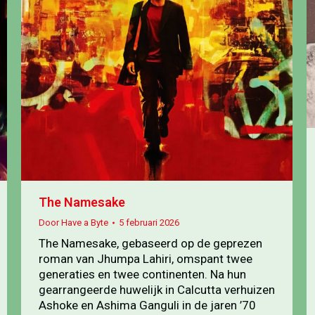
The Namesake
Door
Have a Byte
5 februari 2026
The Namesake, gebaseerd op de geprezen
roman van Jhumpa Lahiri, omspant twee
generaties en twee continenten. Na hun
gearrangeerde huwelijk in Calcutta verhuizen
Ashoke en Ashima Ganguli in de jaren ’70